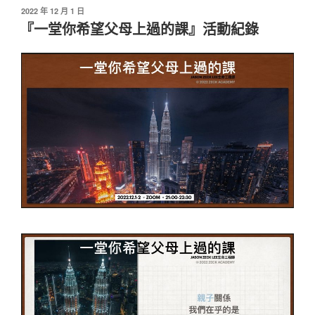
發
2022 年 12 月 1 日
佈
『一堂你希望父母上過的課』活動紀錄
於