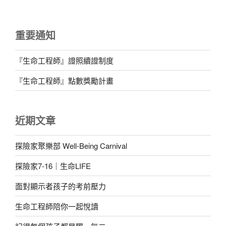
一
一
章
頁
頁
分
頁
重要通知
『生命工程師』證照續證制度
『生命工程師』點數獎勵計畫
近期文章
探險家聚樂部 Well-Being Carnival
探險家7-16｜生命LIFE
面對顯示者孩子的考前壓力
生命工程師陪你一起悅讀