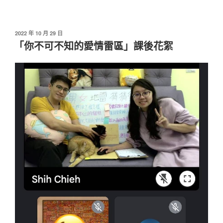
發
2022 年 10 月 29 日
佈
「你不可不知的愛情雷區」課後花絮
於