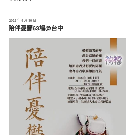
發
2022 年 9 月 30 日
佈
陪伴憂鬱63場@台中
於