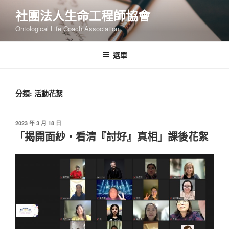
跳
社團法人生命工程師協會
至
Ontological Life Coach Association
主
要
內
選單
容
分類:
活動花絮
發
2023 年 3 月 18 日
佈
「揭開面紗‧看清『討好』真相」課後花絮
於