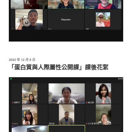
發
2022 年 12 月 9 日
佈
「蛋白質與人際屬性公開課」課後花絮
於