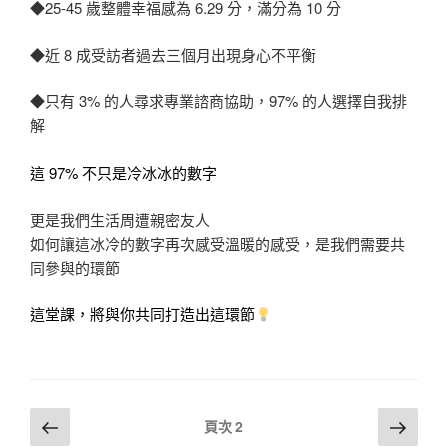
◆25-45 歲整體幸福感為 6.29 分，滿分為 10 分
◆近 8 成受訪者過去三個月出現身心不平衡
◆只有 3% 的人尋求專業諮商協助，97% 的人選擇自我排
解
這 97% 不只是冷冰冰的數字
更是我們生活周遭親密友人
如何讓這冰冷的數字再次感受溫暖的感受，是我們需要共
同參與的環節
這堂課，將與你共同打造出這環節
文
上
下
頁次
2