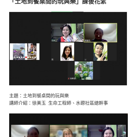
「土地到餐桌間的玩與樂」課後花絮
於
主題：土地到餐桌間的玩與樂
講師介紹：徐美玉 生命工程師、水磜社區總幹事