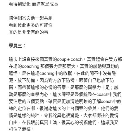
看得到變化 而這就是成長
陪伴個案與他一起共創
看到彼此更多的可能性
真的是非常有趣的事
學員三：
這次上課直接來個真實的couple coach，真實體會在雙方都
在場的coaching 那個張力是那麼大，真實的感動與真切的
體悟，是在這場caching中的收穫，在此的問答中沒有隱
藏、放下防備，因為對方放下防備，跟著自己也放下防
衛，而帶著這樣的心情的答案，是那麼的衝擊力十足；感
動是那麼的直擊內心。這次課程是整個統整在coach中我們
要注意的五個要點，確實是更加清楚明瞭的了解coach中教
練的定位在哪，很謝謝這次的上台個案的參與，他們的愛
情是這樣的純粹，令我詫異也很驚艷，大家都嚮往的愛情
自由，在我眼前真實上演，很真心的祝福他們，這讓我又
相信了愛情！