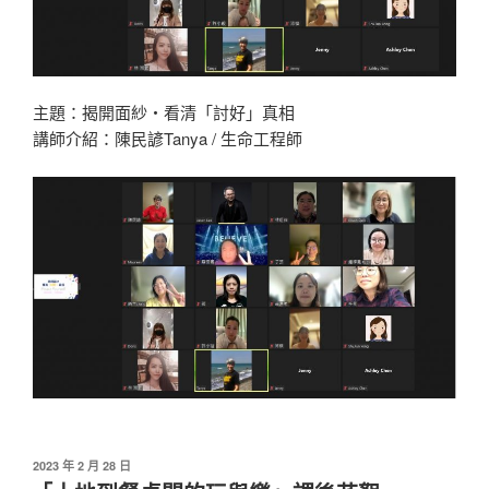
主題：揭開面紗‧看清「討好」真相
講師介紹：陳民諺Tanya / 生命工程師
發
2023 年 2 月 28 日
佈