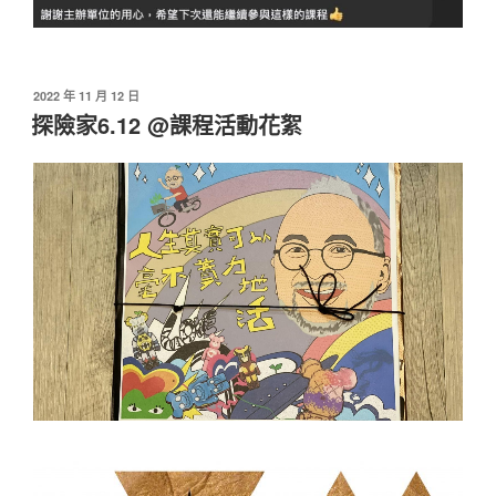
發
2022 年 11 月 12 日
佈
探險家6.12 @課程活動花絮
於