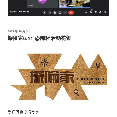
發
2022 年 10 月 3 日
佈
探險家6.11 @課程活動花絮
於
學員課後心得分享