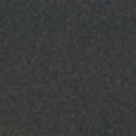
跳
至
主
要
內
容