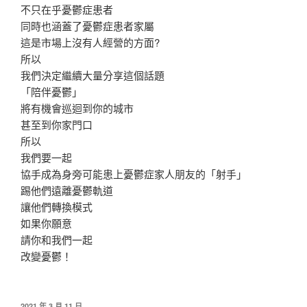
不只在乎憂鬱症患者
同時也涵蓋了憂鬱症患者家屬
這是市場上沒有人經營的方面?
所以
我們決定繼續大量分享這個話題
「陪伴憂鬱」
將有機會巡迴到你的城市
甚至到你家門口
所以
我們要一起
協手成為身旁可能患上憂鬱症家人朋友的「射手」
踢他們遠離憂鬱軌道
讓他們轉換模式
如果你願意
請你和我們一起
改變憂鬱！
發
2021 年 3 月 11 日