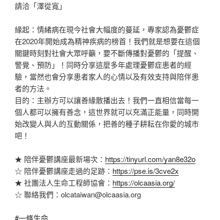
請洽「澤從寬」
緣起：情緒病在現今社會大幅度的蔓延，專家認為憂鬱症
在2020年開始成為精神疾病的榜首！我們就是想要在這個
關鍵時刻對社會大眾呼籲，要不斷傳播對憂鬱的「提醒、
警覺、預防」！同時分享這麼多年處理憂鬱症患者的經
驗，當然也會分享患者家人的心情以及有效支持與陪伴患
者的方法。
目的：主辦方可以讓善緣散播出去！我們一直相信當每一
個人都可以擁有善念，這世界就可以充滿正能量，同時開
始改變人與人的互動關係，把善的種子耕耘在你愛的城市
吧！
★ 陪伴憂鬱講座最新場次：
https://tinyurl.com/yan8e32o
☆ 陪伴憂鬱講座走過的足跡：
https://pse.is/3cve2x
★ 社團法人生命工程師協會：
https://olcaasia.org/
☆ 聯絡我們：olcataiwan@olcaasia.org
#一條生命