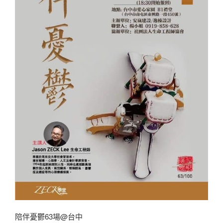
陪伴憂鬱63場@台中