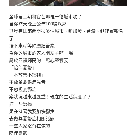
全球第二期將會在哪裡一個城市呢？
自從昨天晚上公佈100場以來
已經有馬來西亞很多個城市、新加坡、台灣、菲律賓報名
了
接下來就等你廣結善緣
為你的城市的家人朋友主辦一場
屬於回饋鄉民的一場心靈饗宴
「陪伴憂鬱」
「不放棄不忽視」
不放棄憂鬱症患者
不忽視憂鬱症
案狀況越來越嚴重！現在的生活怎麼了？
這一些數據
是在催著我要加快腳步
去做與憂鬱症相關話題
一些人家沒有在做的
陪伴憂鬱