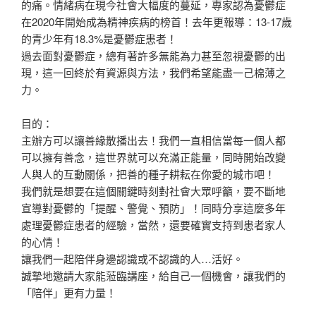
的痛。情緒病在現今社會大幅度的蔓延，專家認為憂鬱症
在2020年開始成為精神疾病的榜首！去年更報導：13-17歲
的青少年有18.3%是憂鬱症患者！
過去面對憂鬱症，總有著許多無能為力甚至忽視憂鬱的出
現，這一回終於有資源與方法，我們希望能盡一己棉薄之
力。
目的：
主辦方可以讓善緣散播出去！我們一直相信當每一個人都
可以擁有善念，這世界就可以充滿正能量，同時開始改變
人與人的互動關係，把善的種子耕耘在你愛的城市吧！
我們就是想要在這個關鍵時刻對社會大眾呼籲，要不斷地
宣導對憂鬱的「提醒、警覺、預防」！同時分享這麼多年
處理憂鬱症患者的經驗，當然，還要確實支持到患者家人
的心情！
讓我們一起陪伴身邊認識或不認識的人…活好。
誠摯地邀請大家能蒞臨講座，給自己一個機會，讓我們的
「陪伴」更有力量！