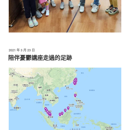
發
2021 年 3 月 23 日
佈
陪伴憂鬱講座走過的足跡
於