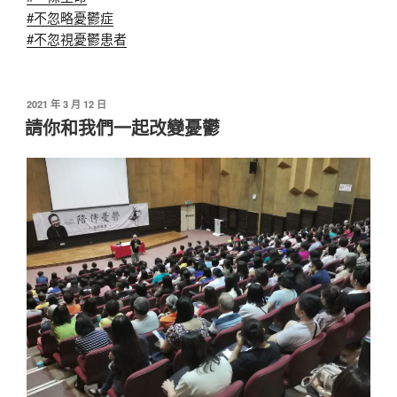
#不忽略憂鬱症
#不忽視憂鬱患者
發
2021 年 3 月 12 日
佈
請你和我們一起改變憂鬱
於