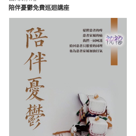
佈
陪伴憂鬱免費巡迴講座
於