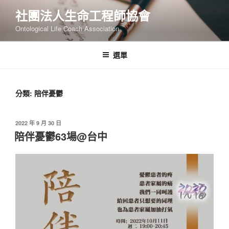
跳
社團法人生命工程師協會
至
Ontological Life Coach Association
主
要
內
選單
容
分類:
陪伴憂鬱
發
2022 年 9 月 30 日
佈
陪伴憂鬱63場@台中
於