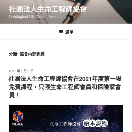
跳
社團法人生命工程師協會
至
Ontological Life Coach Association
主
要
內
選單
容
分類:
協會內部訓練
發
2021 年 1 月 6 日
佈
社團法人生命工程師協會在2021年度第一場
於
免費課程，只限生命工程師會員和探險家會
員！