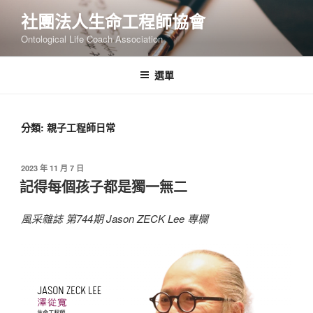
跳
社團法人生命工程師協會
至
Ontological Life Coach Association
主
要
內
選單
容
分類:
親子工程師日常
發
2023 年 11 月 7 日
佈
記得每個孩子都是獨一無二
於
風采雜誌 第744期 Jason ZECK Lee 專欄