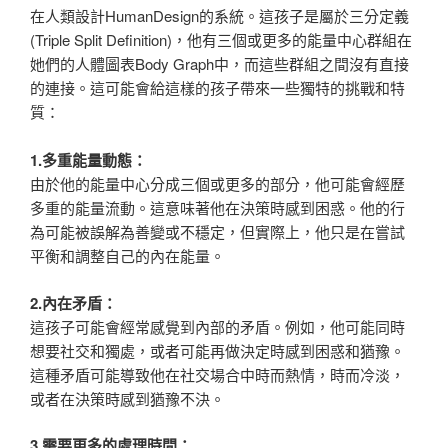
在人類設計
HumanDesign的系統。這孩子是屬於三分定義
(Triple Split Definition)，他有三個或更多的能量中心群組在
她們的人體圖表Body Graph中，而這些群組之間沒有直接
的連接。這可能會給這樣的孩子帶來一些獨特的挑戰和特
質：
1.多重能量動態：
由於他的能量中心分成三個或更多的部分，他可能會經歷
多重的能量流動。這意味著他在決策時感到困惑。他的行
為可能被誤解為善變或不穩定，但實際上，他只是在嘗試
平衡和調整自己的內在能量。
2.內在矛盾：
這孩子可能會經常感覺到內部的矛盾。例如，他可能同時
想要社交和獨處，或者可能再做決定時感到困惑和猶豫。
這種矛盾可能導致他在社交場合中時而熱情，時而冷淡，
或者在決策時感到猶豫不決
。
3.需要更多的處理時間：