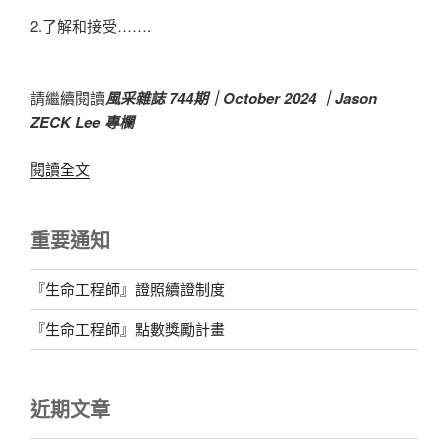
2.了解和接受…….
請繼續閱讀
風采雜誌 744期｜October 2024 ｜Jason
ZECK Lee 專欄
〈記
閱讀全文
得
每
重要通知
個
孩
子
『生命工程師』證照續證制度
都
『生命工程師』點數獎勵計畫
是
獨
一
近期文章
無
二〉