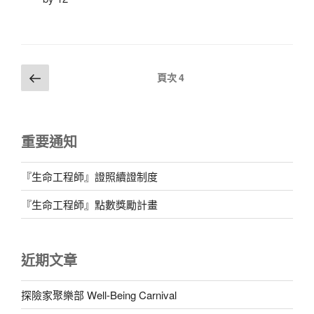
文
上
頁次
4
一
章
頁
分
頁
重要通知
『生命工程師』證照續證制度
『生命工程師』點數獎勵計畫
近期文章
探險家聚樂部 Well-Being Carnival