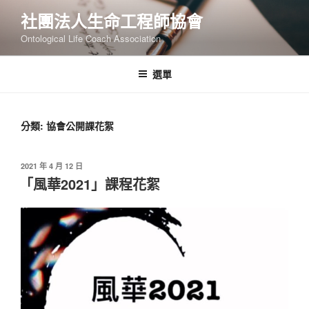
跳
社團法人生命工程師協會
至
Ontological Life Coach Association
主
要
內
選單
容
分類:
協會公開課花絮
發
2021 年 4 月 12 日
佈
「風華2021」課程花絮
於