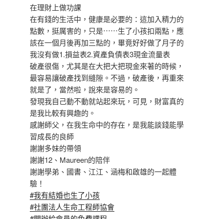
在理財上做功課
在有錢的生活中，健康是必要的：這加入精力的
點數，挺厲害的，只是⋯⋯生了小孩扣兩點，應
該在一個月後再加三點的，畢竟好好做了月子的
我沒有做1.損益表2.資產負債表3現金流量表
破產很傷，尤其是在大把大把現金來著的時候，
最容易讓破產找到縫隙。不過，破產後，再重來
就是了，當然啦，說來是容易的。
發現我自己動不動就站起來玩，可見，財富真的
是我比較有興趣的。
感謝師父，在我生命中的存在，是我能談錢能學
習成長的良師
謝謝多妹的帶領
謝謝12、Maureen的陪伴
謝謝學弟、國書、江江、涵梅和啟雄的一起體
驗！
#我有結婚也生了小孩
#社團法人生命工程師協會
#開辦給會員的免費課程