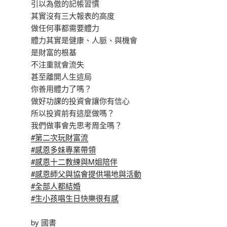
引以為傲的記帳習慣
其實沒有三大報表的高度
做任何事都需要體力
體力其實是健康、人脈、與機會
是財富的根基
不注重就會流失
甚至離開人生這局
你善用體力了嗎？
做好功課的投資會讓你有信心
所以投資前有這麼做嗎？
我們做事會先思考周全嗎？
#第二次玩財富流
#感恩多妹專業帶領
#感恩十二教練與M姐陪伴
#感恩師父與協會提供場地與活動
#全部人都結婚
#生小孩唱生日快樂很有感
by 國書