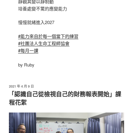
靜觀其變以靜制動
培養處變不驚的應變能力
慢慢就緒進入2027
#能力來自於每一個當下的練習
#社團法人生命工程師協會
#每月一課
by Ruby
發
2021 年 4 月 9 日
佈
「認識自己從檢視自己的財務報表開始」課
於
程花絮