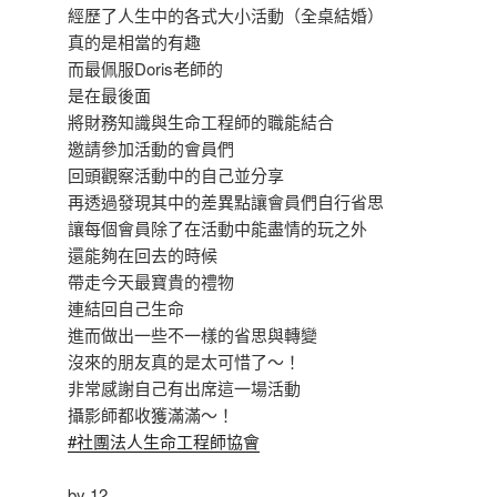
經歷了人生中的各式大小活動（全桌結婚）
真的是相當的有趣
而最佩服Doris老師的
是在最後面
將財務知識與生命工程師的職能結合
邀請參加活動的會員們
回頭觀察活動中的自己並分享
再透過發現其中的差異點讓會員們自行省思
讓每個會員除了在活動中能盡情的玩之外
還能夠在回去的時候
帶走今天最寶貴的禮物
連結回自己生命
進而做出一些不一樣的省思與轉變
沒來的朋友真的是太可惜了～！
非常感謝自己有出席這一場活動
攝影師都收獲滿滿～！
#社團法人生命工程師協會
by 12