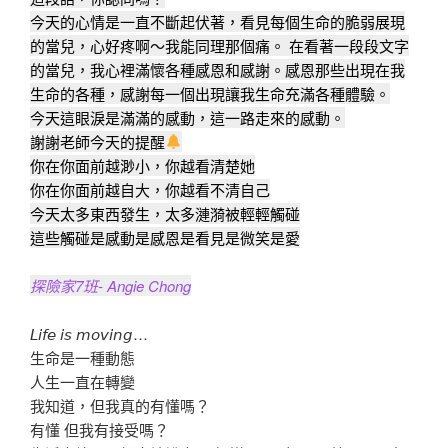
今天的心情是一直不斷起伏著，看見每個生命的脆弱展現
的當兒，心好疼啊～我能同理那個痛。 在看著一段段文字
的當兒，我心裡滿懷各種感恩和感謝。感恩那些出現在我
生命的各種，感謝每一個出現讓我生命充滿各種體驗。
今天這眼淚是滿滿的感動，這一路走來的感動。
謝謝老師今天的提醒
你在你面前越渺小，你越看清楚她
你在你面前越自大，你越看不清自己
今天太多東西發生，太多漣漪被輕輕觸碰
這些觸碰是感動是感恩是看見是微笑是愛
探險家7班- Angie Chong
𝘓𝘪𝘧𝘦 𝘪𝘴 𝘮𝘰𝘷𝘪𝘯𝘨…
生命是一種動態
人生一直在轉變
我知道，但我真的有懂嗎？
有懂 但我有接受嗎？