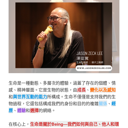
生命是一種動態、多層次的體驗，涵蓋了存在的個體、情
感、精神層面。它是生物的狀態，由
成長
、
變化以及感知
和
與世界互動的能力
所構成。生命不僅僅是支持我們的生
物過程，它還包括構成我們的身份和目的的複雜
關係
、
經
歷
、
體驗
和
選擇
的網絡。
在核心上，
生命是關於Being—我們如何與自己、他人和環