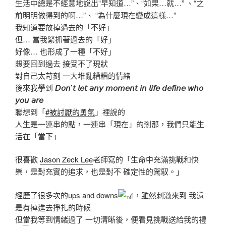
生活中總是不經意地說出“早知道…”、“如果…就…” 、“之
前明明做得到的啊…”、 “為什麼現在變成這樣…”
我知道要放掉過去的「不好」
但… 當我緊抓著過去的「好」
好像… 也形成了一種「不好」
想要回到過去 接受不了現狀
對自己太苛刻 一大堆亂糟糟的情緒
後來我學到
𝘋𝘰𝘯’𝘵 𝘭𝘦𝘵 𝘢𝘯𝘺 𝘮𝘰𝘮𝘦𝘯𝘵 𝘪𝘯 𝘭𝘪𝘧𝘦 𝘥𝘦𝘧𝘪𝘯𝘦 𝘸𝘩𝘰
𝘺𝘰𝘶 𝘢𝘳𝘦
聯想到「
#被討厭的勇氣
」裡說的
人生是一連串的點，一連串「現在」的剎那，我們只能生
活在「當下」
很喜歡
Jason Zeck Lee
老師寫的「生命中充滿挑戰和快
樂，是對充實的追求，也是對不 確定性的駕馭。」
經歷了很多次的ups and downs
，雖然刺激來到 我還
是有掉進去掙扎的時候
但當我等到情緒過了 一切清晰後，便看見挑戰送給我的禮