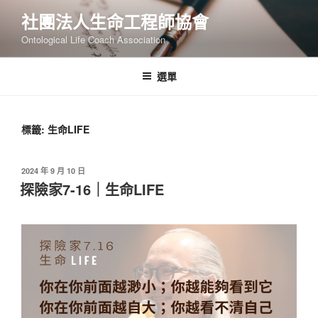
跳
社團法人生命工程師協會
至
Ontological Life Coach Association
主
要
內
選單
容
標籤:
生命LIFE
發
2024 年 9 月 10 日
佈
探險家7-16｜生命LIFE
於