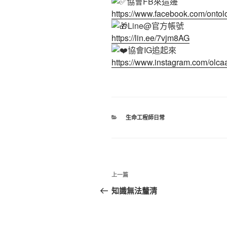
協會FB來這邊
https://www.facebook.com/ontolo
Line@官方帳號
https://lin.ee/7vjm8AG
協會IG追起來
https://www.instagram.com/olcaa
分
生命工程師日常
類
文
上
上一篇
章
一
知識無法釐清
篇
導
文
覽
章