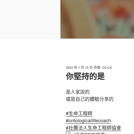
發
2022 年 1 月 19 日
作者:
OLCA
佈
你堅持的是
於
是人家說的
還是自己的體驗分享的
#生命工程師
#ontologicallifecoach
#社團法人生命工程師協會