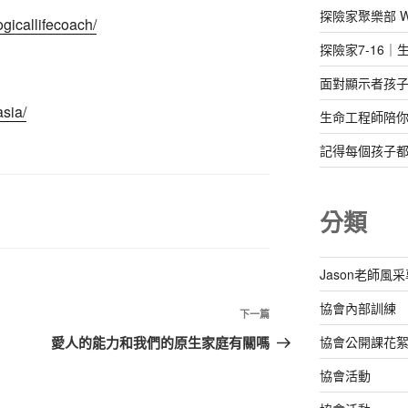
探險家聚樂部 Well
gicallifecoach/
探險家7-16｜生
面對顯示者孩
sia/
生命工程師陪
記得每個孩子
分類
Jason老師風
協會內部訓練
下
下一篇
一
協會公開課花
愛人的能力和我們的原生家庭有關嗎
篇
協會活動
文
章