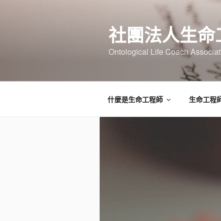
跳
至
社團法人生命
主
要
Ontological Life Coach Associat
內
容
什麼是生命工程師
生命工程