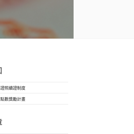
知
』證照續證制度
』點數獎勵計畫
章