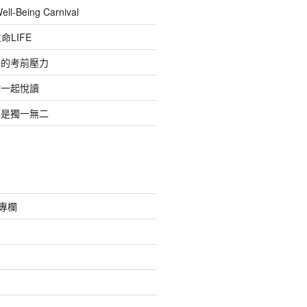
-Being Carnival
命LIFE
子的考前壓力
你一起悅讀
都是獨一無二
采專欄
絮