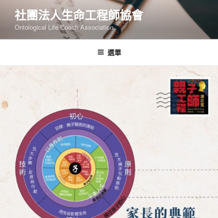
跳
社團法人生命工程師協會
至
Ontological Life Coach Association
主
要
內
選單
容