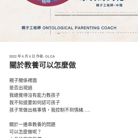
發
2022 年 6 月 4 日
作者:
OLCA
佈
關於教養可以怎麼做
於
親子關係裡面
是否出現過
我總覺得沒有能力教孩子
我不知道要如何認可孩子
孩子常做出格事情，我控制不到情緒…..
關於一連串教養的問題
可以怎麼做呢？