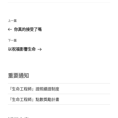
文
上
上一篇
章
一
你真的接受了嗎
導
篇
覽
文
下
下一篇
章
一
以祝福影響生命
篇
文
章
重要通知
『生命工程師』證照續證制度
『生命工程師』點數獎勵計畫