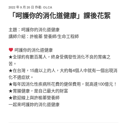
發
2022 年 9 月 20 日
作者:
OLCA
佈
「呵護你的消化道健康」課後花絮
於
主題：呵護你的消化道健康
講師介紹：許榆蓁 營養師/生命工程師
呵護你的消化道健康
★全球約有數百萬人，終身受偶發性消化不良的胃痛之
苦。
★在台灣，15歲以上的人，大約每4個人中就有一個出現消
化不適症狀。
★每年因消化性疾病所花費的健保費用，就高達100億元！
★胃腸健康，是自己最大的財富
★歡迎線上與許榆蓁營養師
一起來呵護妳的消化道健康