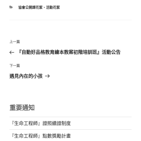
分
協會公開課花絮
、
活動花絮
類
文
上
上一篇
章
一
『自動好品格教育繪本教案初階培訓班』活動公告
導
篇
覽
文
下
下一篇
章
一
遇見內在的小孩
篇
文
章
重要通知
『生命工程師』證照續證制度
『生命工程師』點數獎勵計畫