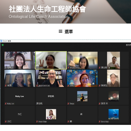
跳
社團法人生命工程師協會
至
Ontological Life Coach Association
主
要
內
選單
容