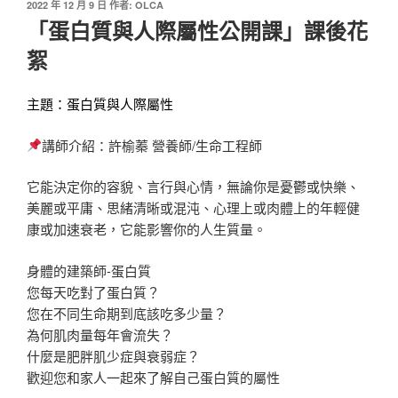
發
2022 年 12 月 9 日
作者:
OLCA
佈
「蛋白質與人際屬性公開課」課後花
於
絮
主題：蛋白質與人際屬性
講師介紹：許榆蓁 營養師/生命工程師
它能決定你的容貌、言行與心情，無論你是憂鬱或快樂、
美麗或平庸、思緒清晰或混沌、心理上或肉體上的年輕健
康或加速衰老，它能影響你的人生質量。
身體的建築師-蛋白質
您每天吃對了蛋白質？
您在不同生命期到底該吃多少量？
為何肌肉量每年會流失？
什麼是肥胖肌少症與衰弱症？
歡迎您和家人一起來了解自己蛋白質的屬性