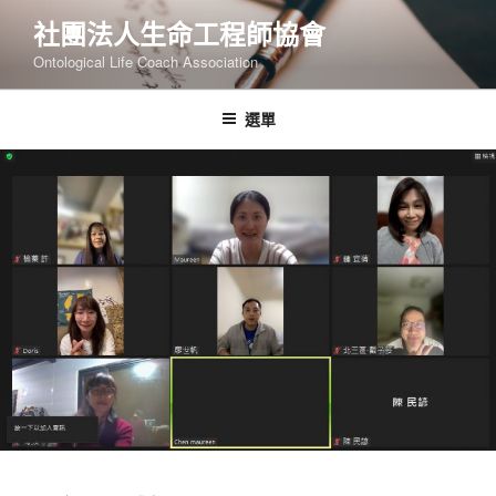
跳
社團法人生命工程師協會
至
Ontological Life Coach Association
主
要
內
選單
容