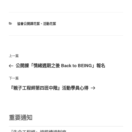
分
協會公開課花絮
、
活動花絮
類
文
上
上一篇
章
一
公開課「情緒週期之後 Back to BEING」報名
導
篇
覽
文
下
下一篇
章
一
『親子工程師第四班中階』活動學員心得
篇
文
章
重要通知
『生命工程師』證照續證制度