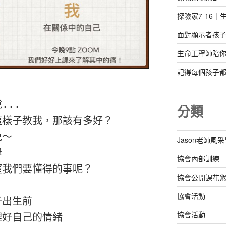
探險家7-16｜生
面對顯示者孩
生命工程師陪
記得每個孩子
..

分類
樣子教我，那該有多好？

～

Jason老師風


協會內部訓練
我們要懂得的事呢？

協會公開課花
協會活動
出生前

協會活動
好自己的情緒
