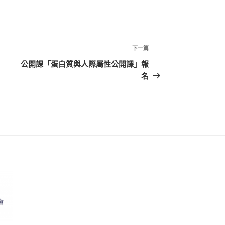
下
下一篇
一
公開課「蛋白質與人際屬性公開課」報
篇
名
文
章