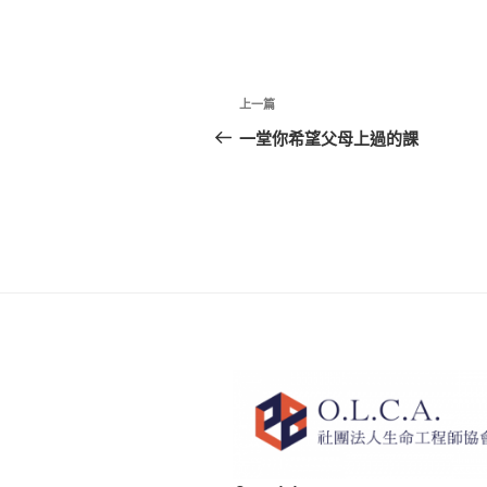
文
上
上一篇
章
一
一堂你希望父母上過的課
篇
導
文
覽
章