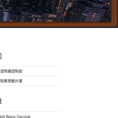
知
』證照續證制度
』點數獎勵計畫
章
-Being Carnival