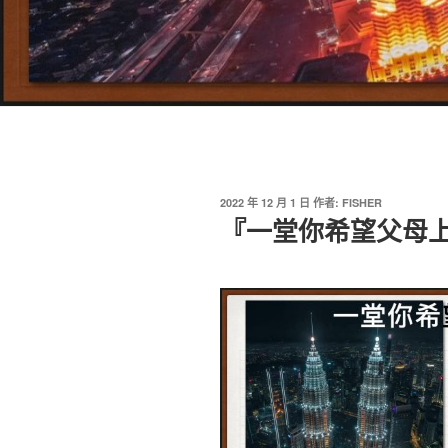
發
2022 年 12 月 1 日
作者:
FISHER
佈
『一堂你希望父母
於