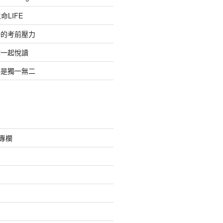
命LIFE
子的考前壓力
你一起悅讀
都是獨一無二
采專欄
絮