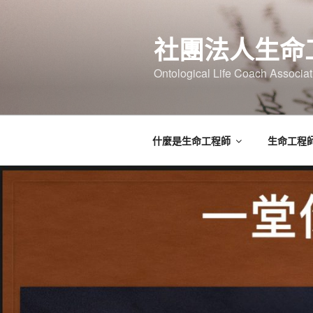
跳
至
社團法人生命
主
要
Ontological Life Coach Associat
內
容
什麼是生命工程師
生命工程