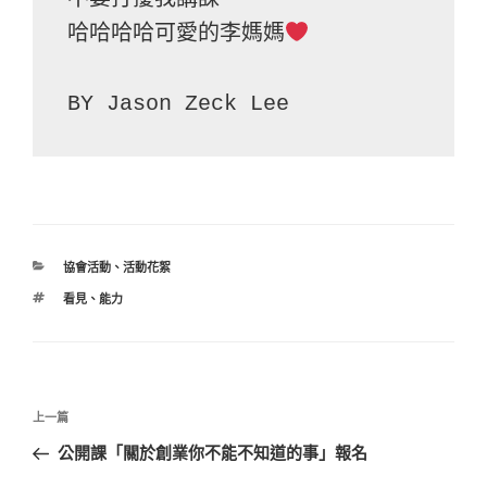
哈哈哈哈可愛的李媽媽
BY Jason Zeck Lee
分
協會活動
、
活動花絮
類
標
看見
、
能力
籤
文
上
上一篇
章
一
公開課「關於創業你不能不知道的事」報名
導
篇