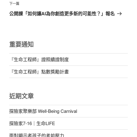
覽
文
下
下一篇
章
一
公開課「如何讓AI為你創造更多新的可能性？」報名
篇
文
章
重要通知
『生命工程師』證照續證制度
『生命工程師』點數獎勵計畫
近期文章
探險家聚樂部 Well-Being Carnival
探險家7-16｜生命LIFE
面對顯示者孩子的考前壓力