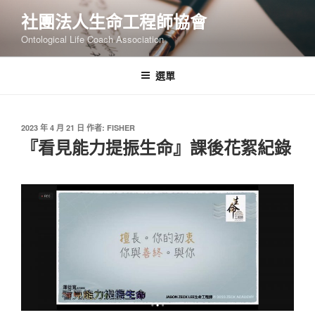
跳
社團法人生命工程師協會
至
Ontological Life Coach Association
主
要
內
選單
容
發
2023 年 4 月 21 日
作者:
FISHER
佈
『看見能力提振生命』課後花絮紀錄
於