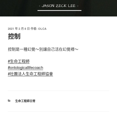
發
2021 年 2 月 8 日
作者:
OLCA
佈
控制
於
控制是一種幻覺～別讓自己活在幻覺裡～
#生命工程師
#ontologicallifecoach
#社團法人生命工程師協會
分
生命工程師日常
類