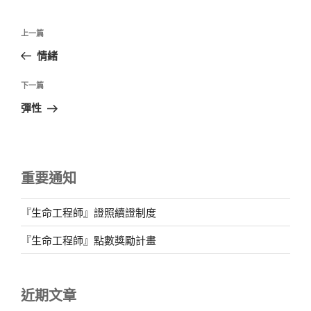
文
上
上一篇
章
一
情緒
導
篇
覽
文
下
下一篇
章
一
彈性
篇
文
章
重要通知
『生命工程師』證照續證制度
『生命工程師』點數獎勵計畫
近期文章