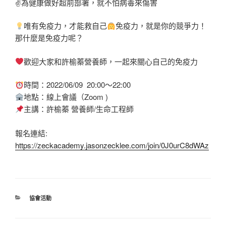
✌️為健康做好超前部署，就不怕病毒來傷害
唯有免疫力，才能救自己
免疫力，就是你的競爭力！
那什麼是免疫力呢？
歡迎大家和許榆蓁營養師，一起來關心自己的免疫力
時間：2022/06/09 20:00～22:00
地點：線上會議（Zoom )
主講：許榆蓁 營養師/生命工程師
報名連結:
https://zeckacademy.jasonzecklee.com/join/0J0urC8dWAz
分
協會活動
類