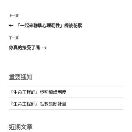
文
上
上一篇
章
一
「一起來聊聊心理靭性」課後花絮
導
篇
覽
文
下
下一篇
章
一
你真的接受了嗎
篇
文
章
重要通知
『生命工程師』證照續證制度
『生命工程師』點數獎勵計畫
近期文章