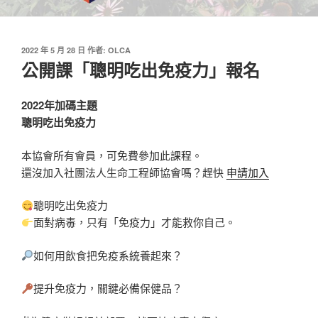
發
2022 年 5 月 28 日
作者:
OLCA
佈
公開課「聰明吃出免疫力」報名
於
2022年加碼主題
聰明吃出免疫力
本協會所有會員，可免費參加此課程。
還沒加入社團法人生命工程師協會嗎？趕快
申請加入
聰明吃出免疫力
面對病毒，只有「免疫力」才能救你自己。
如何用飲食把免疫系統養起來？
提升免疫力，關鍵必備保健品？