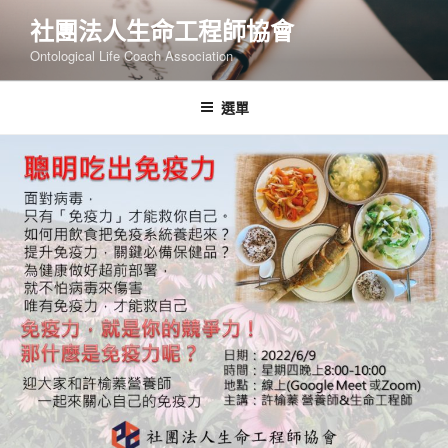
跳
社團法人生命工程師協會
至
Ontological Life Coach Association
主
要
內
選單
容