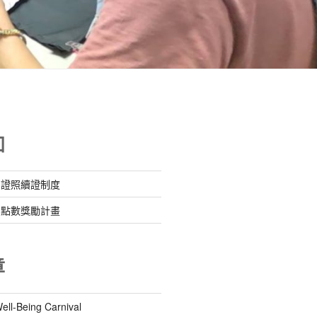
知
』證照續證制度
』點數獎勵計畫
章
-Being Carnival