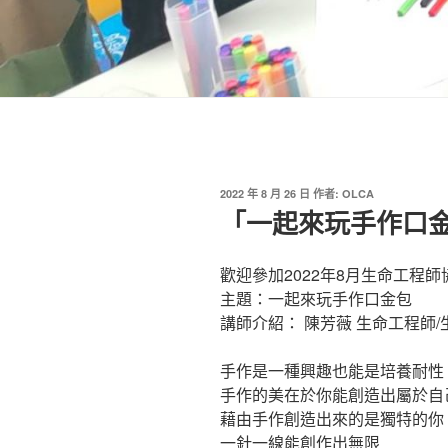
發
2022 年 8 月 26 日
作者:
OLCA
佈
「一起來玩手作口
於
歡迎參加2022年8月生命工程師
主題：一起來玩手作口金包
講師介紹： 陳芳薇 生命工程師
手作是一種興趣也能是培養耐性
手作的美在於你能創造出屬於自
藉由手作創造出來的是獨特的你
一針一線能創作出無限