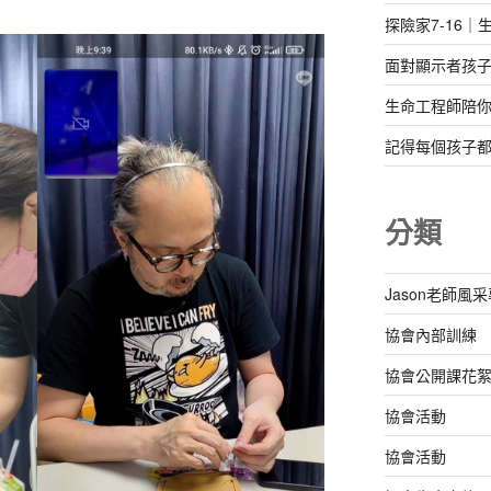
探險家7-16｜生
面對顯示者孩
生命工程師陪
記得每個孩子
分類
Jason老師風
協會內部訓練
協會公開課花
協會活動
協會活動