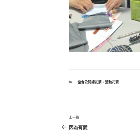
分
協會公開課花絮
、
活動花絮
類
文
上
上一篇
章
一
因為有愛
篇
導