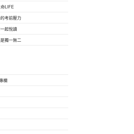
命LIFE
子的考前壓力
你一起悅讀
都是獨一無二
采專欄
絮