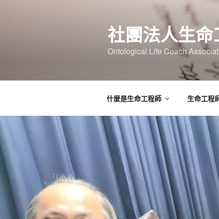
跳
至
社團法人生命
主
要
Ontological Life Coach Associat
內
容
什麼是生命工程師
生命工程