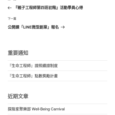
章
一
『親子工程師第四班初階』活動學員心得
導
篇
覽
文
下
下一篇
章
一
公開課「LINE微型創業」報名
篇
文
章
重要通知
『生命工程師』證照續證制度
『生命工程師』點數獎勵計畫
近期文章
探險家聚樂部 Well-Being Carnival