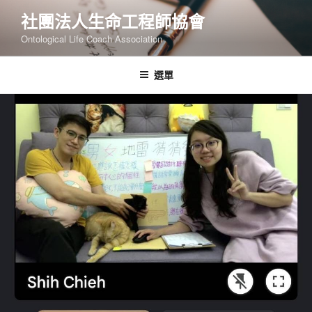
跳
社團法人生命工程師協會
至
Ontological Life Coach Association
主
要
內
選單
容