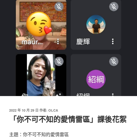
發
2022 年 10 月 29 日
作者:
OLCA
佈
「你不可不知的愛情雷區」課後花絮
於
主題：你不可不知的愛情雷區