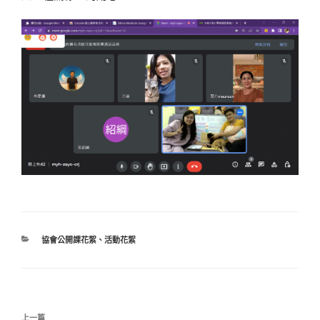
分
協會公開課花絮
、
活動花絮
類
文
上
上一篇