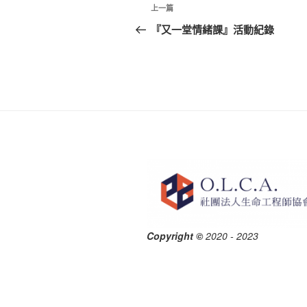
文
上
上一篇
章
一
『又一堂情緒課』活動紀錄
篇
導
文
覽
章
Copyright ©
2020 - 2023