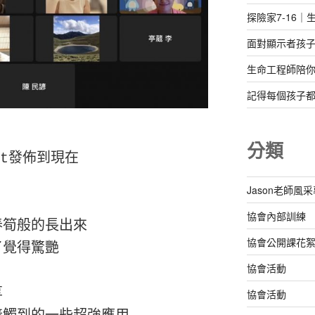
探險家7-16｜生
面對顯示者孩
生命工程師陪
記得每個孩子
分類
pt發佈到現在

Jason老師風
協會內部訓練
筍般的長出來

協會公開課花
覺得驚艷

協會活動


協會活動