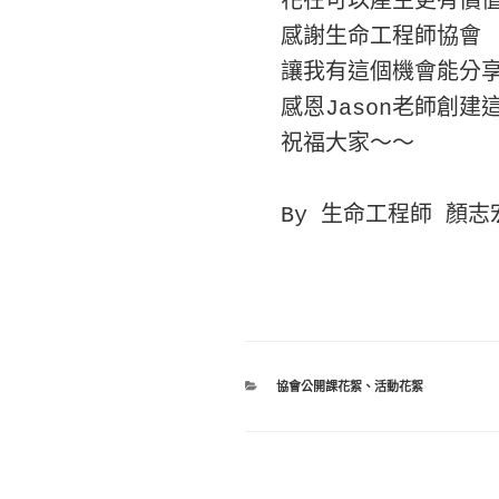
花在可以產生更有價值
感謝生命工程師協會

讓我有這個機會能分享
感恩Jason老師創建
祝福大家～～

By 生命工程師 顏志
分
協會公開課花絮
、
活動花絮
類