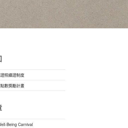
知
』證照續證制度
』點數獎勵計畫
章
-Being Carnival