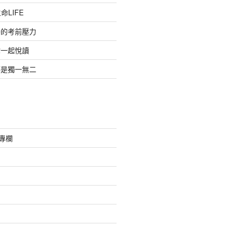
命LIFE
子的考前壓力
你一起悅讀
都是獨一無二
采專欄
絮