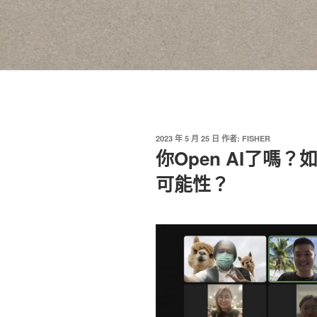
發
2023 年 5 月 25 日
作者:
FISHER
佈
你Open AI了嗎
於
可能性？