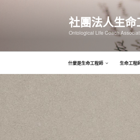
跳
至
社團法人生命
主
要
Ontological Life Coach Associat
內
容
什麼是生命工程師
生命工程