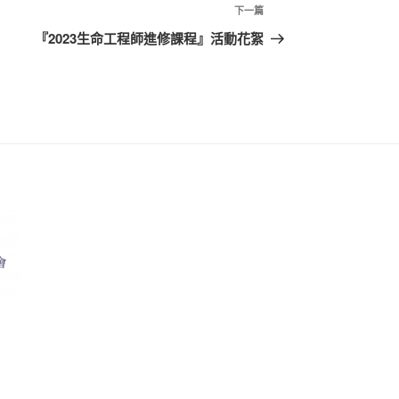
下
下一篇
一
『2023生命工程師進修課程』活動花絮
篇
文
章