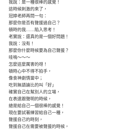
我說：是一種很棒的感覺！
這時候刺激的來了，
冠婷老師再問一句：
那麼你是否有聲援過自己？
頓時的我……陷入思考！
老實說：還真的是一個好問題！
我說：沒有！
那麼你什麼時候要為自己聲援？
哇嗚～～～
怎麼這麼厲害的呀！
頓時心中不得不拍手，
像食神劇情當中；
吃到無語論比的叫「好」
確實自己在幫別人的立場，
在表達跟聲明的時候，
總是給自己一個很棒的感覺！
現在要試著練習給自己一種，
聲援自己的時刻，
聲援自己在需要被聲援的時候，