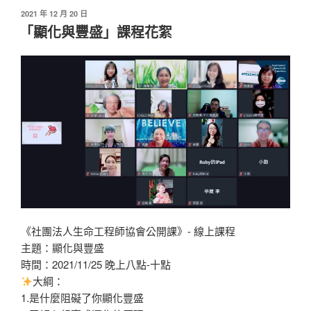
發
2021 年 12 月 20 日
佈
「顯化與豐盛」課程花絮
於
《社團法人生命工程師協會公開課》- 線上課程
主題：顯化與豐盛
時間：2021/11/25 晚上八點-十點
大綱：
1.是什麼阻礙了你顯化豐盛