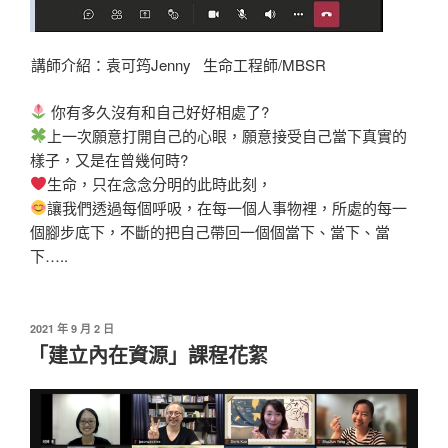
講師介紹：袁可筠Jenny 生命工程師/MBSR
你有多久沒有和自己好好相處了?
上一次願意打開自己的心眼，願意接受自己當下真實的
樣子，又是在曾幾何時?
生命，只在念念分明的此時此刻，
讓我們透過每個呼吸，在每一個人事物裡，所處的每一
個腳步底下，不斷的把自己帶回一個個當下、當下、當
下…..
發
2021 年 9 月 2 日
佈
「建立內在資源」課程花絮
於