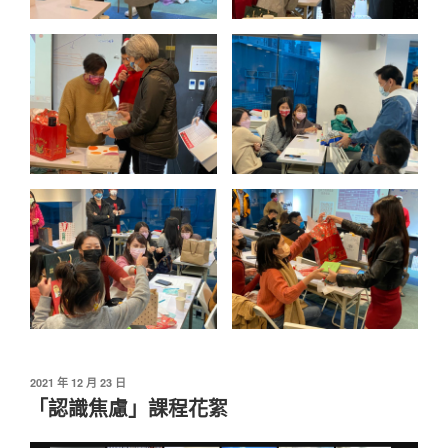
發
2021 年 12 月 23 日
佈
「認識焦慮」課程花絮
於