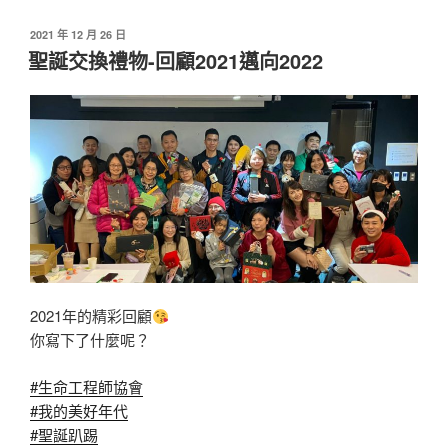
發
2021 年 12 月 26 日
佈
聖誕交換禮物-回顧2021邁向2022
於
2021年的精彩回顧
你寫下了什麼呢？
#生命工程師協會
#我的美好年代
#聖誕趴踢