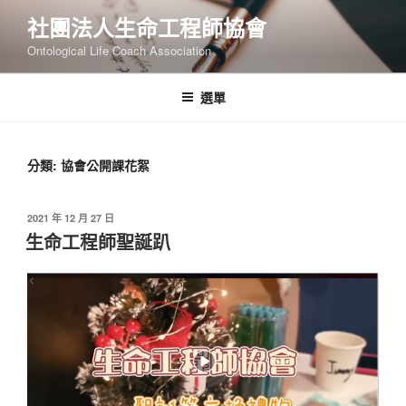
跳
社團法人生命工程師協會
至
Ontological Life Coach Association
主
要
內
選單
容
分類:
協會公開課花絮
發
2021 年 12 月 27 日
佈
生命工程師聖誕趴
於