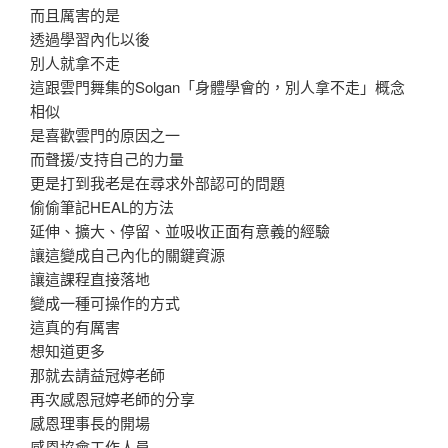
而且厲害的是
透過學習內化以後
別人就拿不走
這跟雲門舞集的Solgan「身體學會的，別人拿不走」概念
相似
是喜歡雲門的原因之一
而聲援/支持自己的力量
更是打到我老是在尋求外部認可的問題
偷偷筆記HEAL的方法
延伸、擴大、停留、並吸收正面有意義的經驗
讓這變成自己內化的關鍵資源
讓這課程直接落地
變成一種可操作的方式
這真的有厲害
想知道更多
那就去請益冠婷老師
再次感恩冠婷老師的分享
感恩理事長的開場
感恩協會工作人員