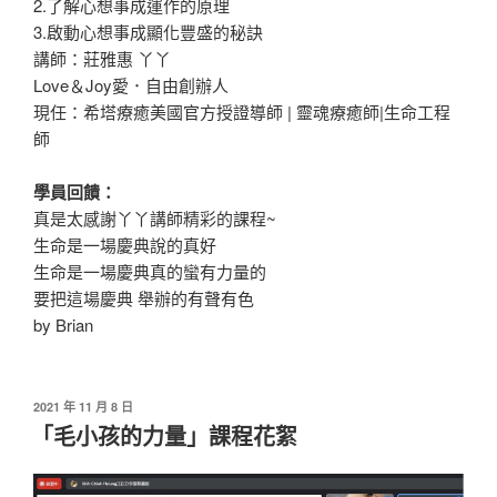
2.了解心想事成運作的原理
3.啟動心想事成顯化豐盛的秘訣
講師：莊雅惠 丫丫
Love＆Joy愛．自由創辦人
現任：希塔療癒美國官方授證導師 | 靈魂療癒師|生命工程
師
學員回饋：
真是太感謝丫丫講師精彩的課程~
生命是一場慶典說的真好
生命是一場慶典真的蠻有力量的
要把這場慶典 舉辦的有聲有色
by Brian
發
2021 年 11 月 8 日
佈
「毛小孩的力量」課程花絮
於