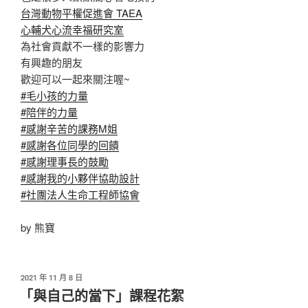
台灣動物平權促進會 TAEA
心輔犬心流幸福研究室
為社會貢獻不一樣的影響力
有興趣的朋友
歡迎可以一起來關注喔~
#毛小孩的力量
#陪伴的力量
#感謝辛苦的課務M姐
#感謝各位同學的回饋
#感謝理事長的鼓勵
#感謝我的小夥伴協助設計
#社團法人生命工程師協會
by 熊寶
發
2021 年 11 月 8 日
佈
「與自己的當下」課程花絮
於