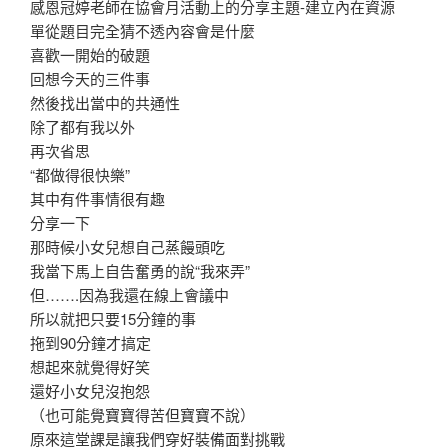
感恩冠婷老師在協會月活動上的分享主題-建立內在資源
單從題目完全猜不透內容會是什麼
喜歡一開始的破題
回想今天的三件事
然後找出當中的共通性
除了都有我以外
再次省思
“都做得很快樂”
其中有件事情很有趣
分享一下
那時候小女兒想自己蒸饅頭吃
我當下馬上自告奮勇的說“我來弄”
但…….因為我還在線上會議中
所以就把只要15分鐘的事
拖到90分鐘才搞定
想起來就覺得好笑
還好小女兒沒抱怨
（也可能覺寶寶得苦但寶寶不說）
原來這堂課是讓我們穿好裝備面對挑戰