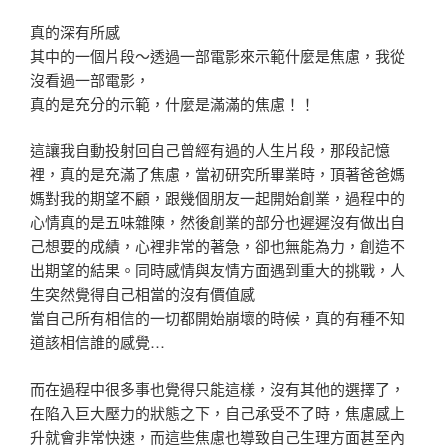
真的深有所感
其中的一個片段～透過一部電影來示範什麼是焦慮，我從
沒看過一部電影，
真的是充分的示範，什麼是滿滿的焦慮！！
這讓我自動投射回自己曾經有過的人生片段，那段記憶
裡，真的是充滿了焦慮，當初研究所畢業時，頂著爸爸媽
媽對我的期望不顧，跟幾個朋友一起開始創業，過程中的
心情真的是五味雜陳，然後創業的部分也遲遲沒有做出自
己想要的成績，心裡非常的著急，卻也無能為力，創造不
出期望的結果。同時感情與友情方面遇到重大的挑戰，人
生突然覺得自己相當的沒有價值感
當自己所有相信的一切都開始崩壞的時候，真的有種不知
道該相信誰的感覺…
而在過程中很多事也覺得只能這樣，沒有其他的選擇了，
在陷入巨大壓力的狀態之下，自己承受不了時，焦慮感上
升就會非常快速，而這些焦慮也導致自己生理方面甚至內