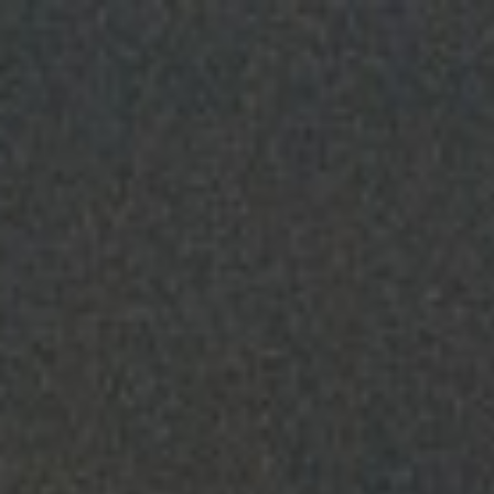
跳
至
主
要
內
容